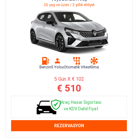
25 yaş ve üzeri / 2 yıllık ehliyet
Benzin
5 Yolcu
Otomatik Vites
Klima
5 Gün X € 102
€ 510
Araç Hasar Sigortası
ve KDV Dahil Fiyat
REZERVASYON