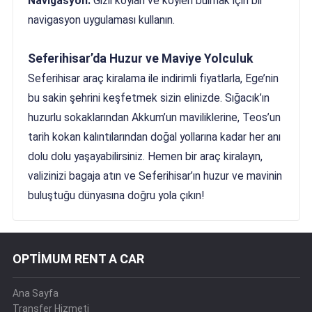
Navigasyon:
Gizli koyları ve köyleri bulmak için bir
navigasyon uygulaması kullanın.
Seferihisar’da Huzur ve Maviye Yolculuk
Seferihisar araç kiralama ile indirimli fiyatlarla, Ege’nin
bu sakin şehrini keşfetmek sizin elinizde. Sığacık’ın
huzurlu sokaklarından Akkum’un maviliklerine, Teos’un
tarih kokan kalıntılarından doğal yollarına kadar her anı
dolu dolu yaşayabilirsiniz. Hemen bir araç kiralayın,
valizinizi bagaja atın ve Seferihisar’ın huzur ve mavinin
buluştuğu dünyasına doğru yola çıkın!
OPTİMUM RENT A CAR
Ana Sayfa
Transfer Hizmeti