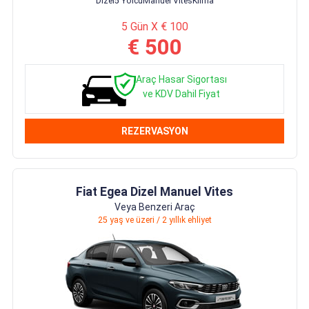
Dizel
5 Yolcu
Manuel Vites
Klima
5 Gün X € 100
€ 500
Araç Hasar Sigortası
ve KDV Dahil Fiyat
REZERVASYON
Fiat Egea Dizel Manuel Vites
Veya Benzeri Araç
25 yaş ve üzeri / 2 yıllık ehliyet