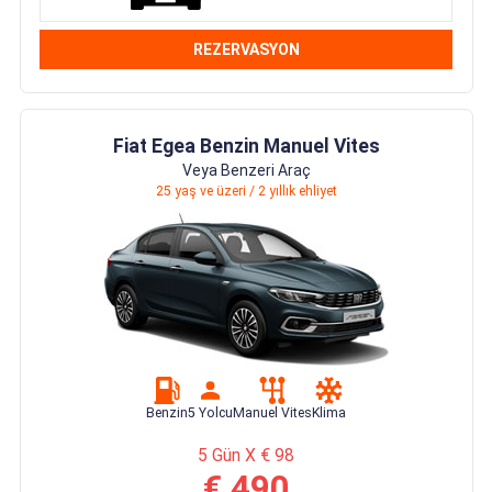
REZERVASYON
Fiat Egea Benzin Manuel Vites
Veya Benzeri Araç
25 yaş ve üzeri / 2 yıllık ehliyet
Benzin
5 Yolcu
Manuel Vites
Klima
5 Gün X € 98
€ 490