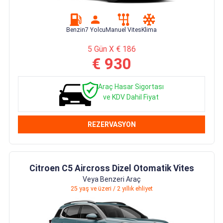
Benzin
7 Yolcu
Manuel Vites
Klima
5 Gün X € 186
€ 930
Araç Hasar Sigortası
ve KDV Dahil Fiyat
REZERVASYON
Citroen C5 Aircross Dizel Otomatik Vites
Veya Benzeri Araç
25 yaş ve üzeri / 2 yıllık ehliyet