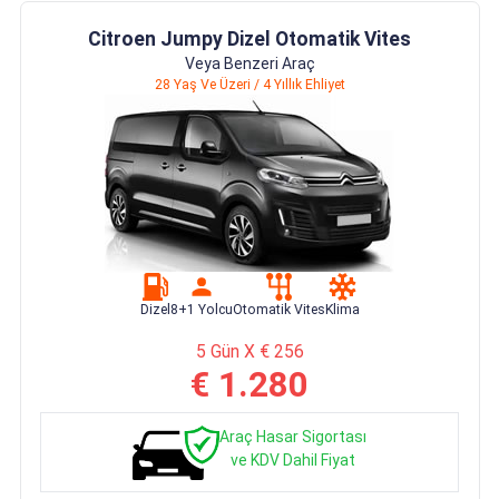
Citroen Jumpy Dizel Otomatik Vites
Veya Benzeri Araç
28 Yaş Ve Üzeri / 4 Yıllık Ehliyet
Dizel
8+1 Yolcu
Otomatik Vites
Klima
5 Gün X € 256
€ 1.280
Araç Hasar Sigortası
ve KDV Dahil Fiyat