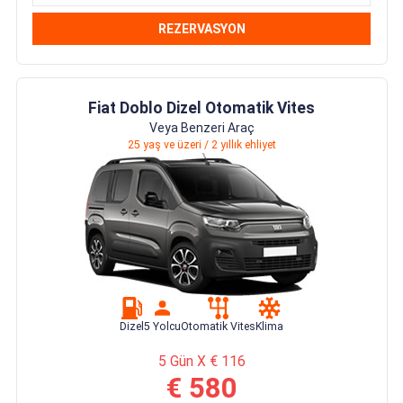
REZERVASYON
Fiat Doblo Dizel Otomatik Vites
Veya Benzeri Araç
25 yaş ve üzeri / 2 yıllık ehliyet
Dizel
5 Yolcu
Otomatik Vites
Klima
5 Gün X € 116
€ 580