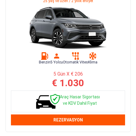
25 yaş ve üzeri / 2 yıllık ehliyet
Benzin
5 Yolcu
Otomatik Vites
Klima
5 Gün X € 206
€ 1.030
Araç Hasar Sigortası
ve KDV Dahil Fiyat
REZERVASYON