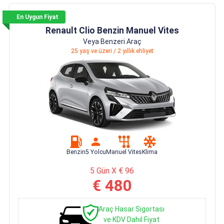
En Uygun Fiyat
Renault Clio Benzin Manuel Vites
Veya Benzeri Araç
25 yaş ve üzeri / 2 yıllık ehliyet
Benzin
5 Yolcu
Manuel Vites
Klima
5 Gün X € 96
€ 480
Araç Hasar Sigortası
ve KDV Dahil Fiyat