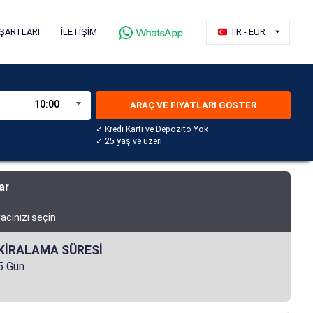
ŞARTLARI
İLETİŞİM
TR - EUR
10:00
ARAÇ VE FİYATLARI GÖSTER
✓ Kredi Kartı ve Depozito Yok
✓ 25 yaş ve üzeri
ar
racınızı seçin
KİRALAMA SÜRESİ
5 Gün