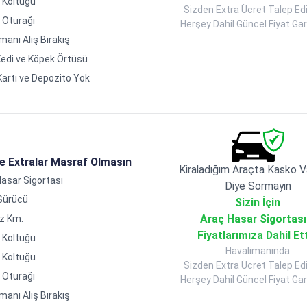
 Koltuğu
Sizden Extra Ücret Talep Ed
 Oturağı
Herşey Dahil Güncel Fiyat Gara
manı Alış Bırakış
edi ve Köpek Örtüsü
Kartı ve Depozito Yok
de Extralar Masraf Olmasın
Kiraladığım Araçta Kasko V
asar Sigortası
Diye Sormayın
 Sürücü
Sizin İçin
Araç Hasar Sigortası
ız Km.
Fiyatlarımıza Dahil Et
 Koltuğu
Havalimanında
 Koltuğu
Sizden Extra Ücret Talep Ed
 Oturağı
Herşey Dahil Güncel Fiyat Gara
manı Alış Bırakış