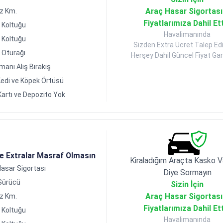
Araç Hasar Sigortası
ız Km.
Fiyatlarımıza Dahil Et
 Koltuğu
Havalimanında
 Koltuğu
Sizden Extra Ücret Talep Ed
 Oturağı
Herşey Dahil Güncel Fiyat Gara
manı Alış Bırakış
edi ve Köpek Örtüsü
Kartı ve Depozito Yok
de Extralar Masraf Olmasın
Kiraladığım Araçta Kasko V
asar Sigortası
Diye Sormayın
 Sürücü
Sizin İçin
Araç Hasar Sigortası
ız Km.
Fiyatlarımıza Dahil Et
 Koltuğu
Havalimanında