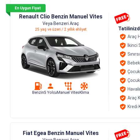
En Uygun Fiyat
Renault Clio Benzin Manuel Vites
Veya Benzeri Araç
Tatiliniz
25 yaş ve üzeri / 2 yıllık ehliyet
Araç H
İkinci
Sınırs
Bebek
Çocuk
Çocuk
Havali
Benzin
5 Yolcu
Manuel Vites
Klima
Araç K
Kredi 
Fiat Egea Benzin Manuel Vites
Veya Benzeri Araç