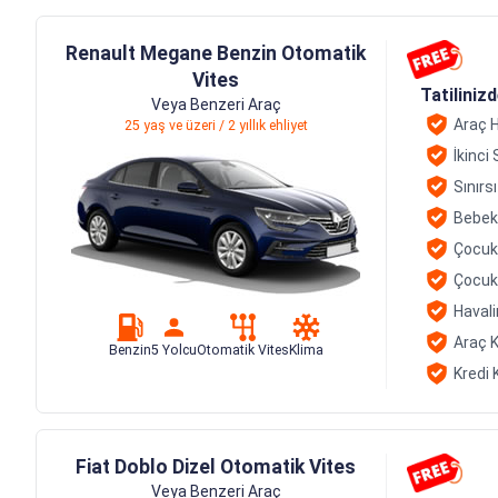
Renault Megane Benzin Otomatik
Vites
Tatiliniz
Veya Benzeri Araç
Araç H
25 yaş ve üzeri / 2 yıllık ehliyet
İkinci
Sınırs
Bebek
Çocuk
Çocuk
Havali
Araç K
Benzin
5 Yolcu
Otomatik Vites
Klima
Kredi 
Fiat Doblo Dizel Otomatik Vites
Veya Benzeri Araç