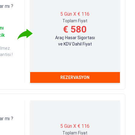
ar mı ?
5 Gün X € 116
Toplam Fiyat
€ 580
nı
tik
Araç Hasar Sigortası
ve KDV Dahil Fiyat
ilmez.
ntisi.!
REZERVASYON
ar mı ?
5 Gün X € 116
Toplam Fiyat