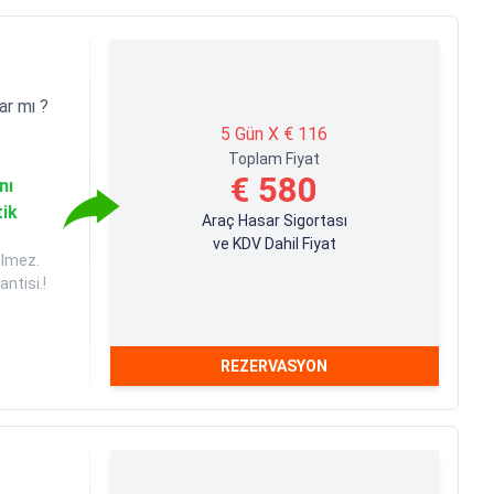
ar mı ?
5 Gün X € 116
Toplam Fiyat
€ 580
nı
tik
Araç Hasar Sigortası
ve KDV Dahil Fiyat
ilmez.
ntisi.!
REZERVASYON