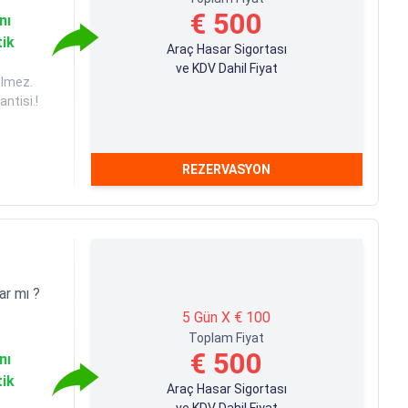
€ 500
nı
tik
Araç Hasar Sigortası
ve KDV Dahil Fiyat
ilmez.
ntisi.!
REZERVASYON
ar mı ?
5 Gün X € 100
Toplam Fiyat
€ 500
nı
tik
Araç Hasar Sigortası
ve KDV Dahil Fiyat