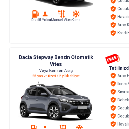
Çocuk
Çocuk
Havali
Dizel
5 Yolcu
Manuel Vites
Klima
Araç K
Kredi 
Dacia Stepway Benzin Otomatik
Vites
Tatiliniz
Veya Benzeri Araç
Araç H
25 yaş ve üzeri / 2 yıllık ehliyet
İkinci
Sınırs
Bebek
Çocuk
Çocuk
Havali