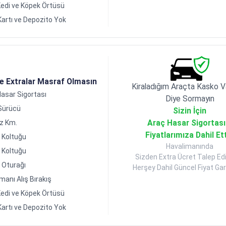
edi ve Köpek Örtüsü
Kartı ve Depozito Yok
de Extralar Masraf Olmasın
Kiraladığım Araçta Kasko V
asar Sigortası
Diye Sormayın
 Sürücü
Sizin İçin
Araç Hasar Sigortası
ız Km.
Fiyatlarımıza Dahil Et
 Koltuğu
Havalimanında
 Koltuğu
Sizden Extra Ücret Talep Ed
 Oturağı
Herşey Dahil Güncel Fiyat Gara
manı Alış Bırakış
edi ve Köpek Örtüsü
Kartı ve Depozito Yok