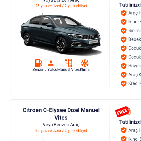
Tatiliniz
25 yaş ve üzeri / 2 yıllık ehliyet
Araç H
İkinci
Sınırs
Bebek
Çocuk
Çocuk
Havali
Benzin
5 Yolcu
Manuel Vites
Klima
Araç K
Kredi 
Citroen C-Elysee Dizel Manuel
Vites
Tatiliniz
Veya Benzeri Araç
Araç H
25 yaş ve üzeri / 2 yıllık ehliyet
İkinci