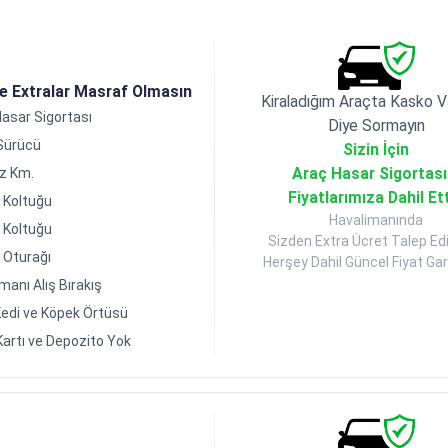
de Extralar Masraf Olmasın
Kiraladığım Araçta Kasko V
asar Sigortası
Diye Sormayın
 Sürücü
Sizin İçin
Araç Hasar Sigortası
ız Km.
Fiyatlarımıza Dahil Et
 Koltuğu
Havalimanında
 Koltuğu
Sizden Extra Ücret Talep Ed
 Oturağı
Herşey Dahil Güncel Fiyat Gara
manı Alış Bırakış
edi ve Köpek Örtüsü
Kartı ve Depozito Yok