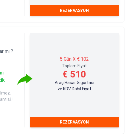
REZERVASYON
ar mı ?
5 Gün X € 102
Toplam Fiyat
€ 510
nı
tik
Araç Hasar Sigortası
ve KDV Dahil Fiyat
ilmez.
ntisi.!
REZERVASYON