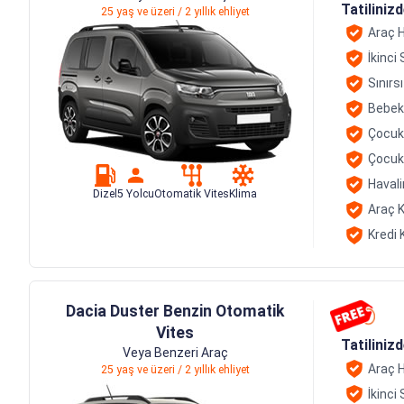
Tatiliniz
25 yaş ve üzeri / 2 yıllık ehliyet
Araç H
İkinci
Sınırs
Bebek
Çocuk
Çocuk
Havali
Dizel
5 Yolcu
Otomatik Vites
Klima
Araç K
Kredi 
Dacia Duster Benzin Otomatik
Vites
Tatiliniz
Veya Benzeri Araç
Araç H
25 yaş ve üzeri / 2 yıllık ehliyet
İkinci