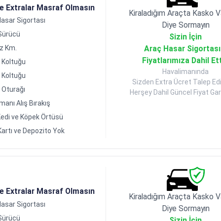
de Extralar Masraf Olmasın
Kiraladığım Araçta Kasko V
asar Sigortası
Diye Sormayın
 Sürücü
Sizin İçin
Araç Hasar Sigortası
ız Km.
Fiyatlarımıza Dahil Et
 Koltuğu
Havalimanında
 Koltuğu
Sizden Extra Ücret Talep Ed
 Oturağı
Herşey Dahil Güncel Fiyat Gara
manı Alış Bırakış
edi ve Köpek Örtüsü
Kartı ve Depozito Yok
de Extralar Masraf Olmasın
Kiraladığım Araçta Kasko V
asar Sigortası
Diye Sormayın
 Sürücü
Sizin İçin