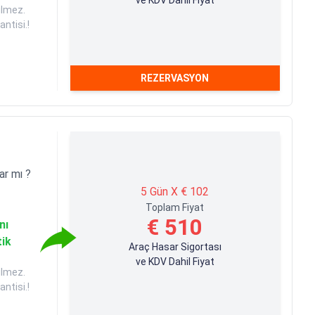
ilmez.
ntisi.!
REZERVASYON
ar mı ?
5 Gün X € 102
Toplam Fiyat
€ 510
nı
tik
Araç Hasar Sigortası
ve KDV Dahil Fiyat
ilmez.
ntisi.!