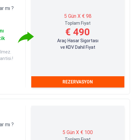
ar mı ?
5 Gün X € 98
Toplam Fiyat
€ 490
nı
tik
Araç Hasar Sigortası
ve KDV Dahil Fiyat
ilmez.
ntisi.!
REZERVASYON
ar mı ?
5 Gün X € 100
Toplam Fiyat