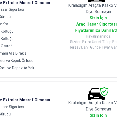
de Extralar Masraf Olmasın
Kiraladığım Araçta Kasko V
asar Sigortası
Diye Sormayın
 Sürücü
Sizin İçin
Araç Hasar Sigortası
ız Km.
Fiyatlarımıza Dahil Et
 Koltuğu
Havalimanında
 Koltuğu
Sizden Extra Ücret Talep Ed
 Oturağı
Herşey Dahil Güncel Fiyat Gara
manı Alış Bırakış
edi ve Köpek Örtüsü
Kartı ve Depozito Yok
de Extralar Masraf Olmasın
Kiraladığım Araçta Kasko V
asar Sigortası
Diye Sormayın
 Sürücü
Sizin İçin