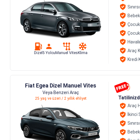
Sınırs
Bebek
Çocuk
Çocuk
Havali
Araç K
Dizel
5 Yolcu
Manuel Vites
Klima
Kredi 
Fiat Egea Dizel Manuel Vites
Veya Benzeri Araç
Tatiliniz
25 yaş ve üzeri / 2 yıllık ehliyet
Araç H
İkinci
Sınırs
Bebek