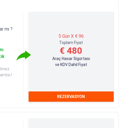
ar mı ?
5 Gün X € 96
Toplam Fiyat
€ 480
nı
tik
Araç Hasar Sigortası
ve KDV Dahil Fiyat
ilmez.
ntisi.!
REZERVASYON