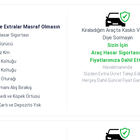
de Extralar Masraf Olmasın
Kiraladığım Araçta Kasko V
asar Sigortası
Diye Sormayın
 Sürücü
Sizin İçin
Araç Hasar Sigortası
ız Km.
Fiyatlarımıza Dahil Et
 Koltuğu
Havalimanında
 Koltuğu
Sizden Extra Ücret Talep Ed
 Oturağı
Herşey Dahil Güncel Fiyat Gara
manı Alış Bırakış
edi ve Köpek Örtüsü
Kartı ve Depozito Yok