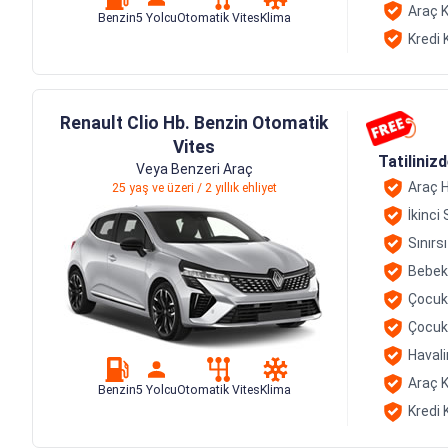
Araç K
Benzin
5 Yolcu
Otomatik Vites
Klima
Kredi 
Renault Clio Hb. Benzin Otomatik
Vites
Tatiliniz
Veya Benzeri Araç
Araç H
25 yaş ve üzeri / 2 yıllık ehliyet
İkinci
Sınırs
Bebek
Çocuk
Çocuk
Havali
Araç K
Benzin
5 Yolcu
Otomatik Vites
Klima
Kredi 