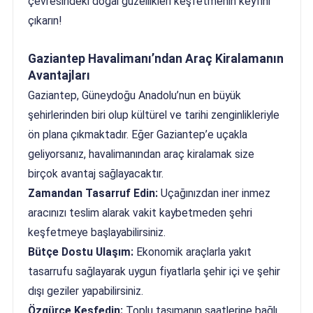
çevresindeki doğal güzellikleri keşfetmenin keyfini
çıkarın!
Gaziantep Havalimanı’ndan Araç Kiralamanın
Avantajları
Gaziantep, Güneydoğu Anadolu’nun en büyük
şehirlerinden biri olup kültürel ve tarihi zenginlikleriyle
ön plana çıkmaktadır. Eğer Gaziantep’e uçakla
geliyorsanız, havalimanından araç kiralamak size
birçok avantaj sağlayacaktır.
Zamandan Tasarruf Edin:
Uçağınızdan iner inmez
aracınızı teslim alarak vakit kaybetmeden şehri
keşfetmeye başlayabilirsiniz.
Bütçe Dostu Ulaşım:
Ekonomik araçlarla yakıt
tasarrufu sağlayarak uygun fiyatlarla şehir içi ve şehir
dışı geziler yapabilirsiniz.
Özgürce Keşfedin:
Toplu taşımanın saatlerine bağlı