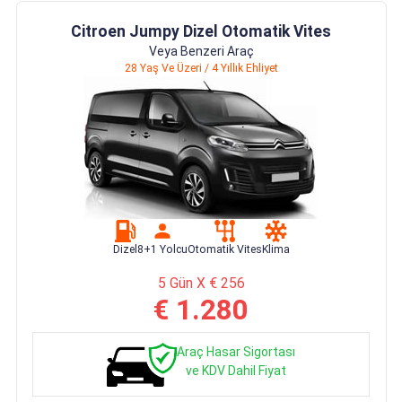
Citroen Jumpy Dizel Otomatik Vites
Veya Benzeri Araç
28 Yaş Ve Üzeri / 4 Yıllık Ehliyet
Dizel
8+1 Yolcu
Otomatik Vites
Klima
5 Gün X € 256
€ 1.280
Araç Hasar Sigortası
ve KDV Dahil Fiyat