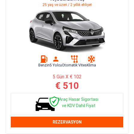
25 yaş ve üzeri / 2 yıllık ehliyet
Benzin
5 Yolcu
Otomatik Vites
Klima
5 Gün X € 102
€ 510
Araç Hasar Sigortası
ve KDV Dahil Fiyat
REZERVASYON