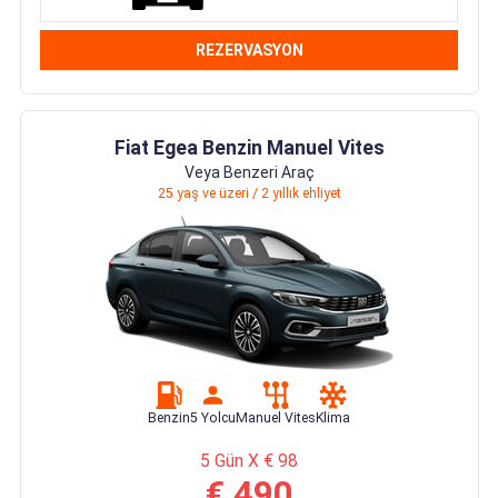
REZERVASYON
Fiat Egea Benzin Manuel Vites
Veya Benzeri Araç
25 yaş ve üzeri / 2 yıllık ehliyet
Benzin
5 Yolcu
Manuel Vites
Klima
5 Gün X € 98
€ 490