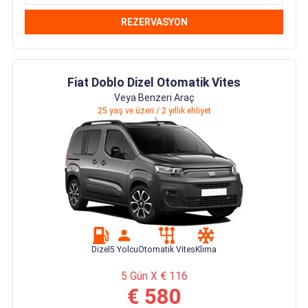
REZERVASYON
Fiat Doblo Dizel Otomatik Vites
Veya Benzeri Araç
25 yaş ve üzeri / 2 yıllık ehliyet
Dizel
5 Yolcu
Otomatik Vites
Klima
5 Gün X € 116
€ 580