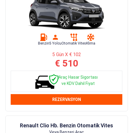
Benzin
5 Yolcu
Otomatik Vites
Klima
5 Gün X € 102
€ 510
Araç Hasar Sigortası
ve KDV Dahil Fiyat
REZERVASYON
Renault Clio Hb. Benzin Otomatik Vites
Veya Benzeri Araç