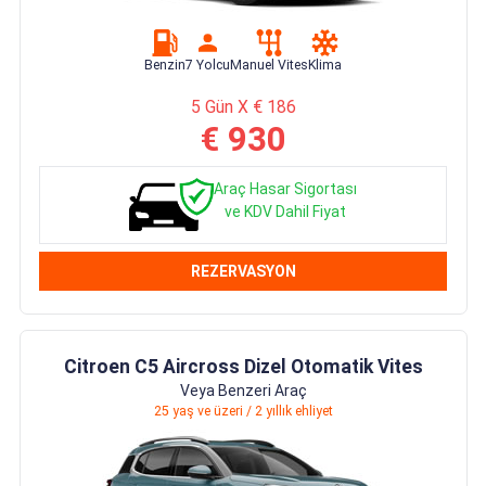
Benzin
7 Yolcu
Manuel Vites
Klima
5 Gün X € 186
€ 930
Araç Hasar Sigortası
ve KDV Dahil Fiyat
REZERVASYON
Citroen C5 Aircross Dizel Otomatik Vites
Veya Benzeri Araç
25 yaş ve üzeri / 2 yıllık ehliyet