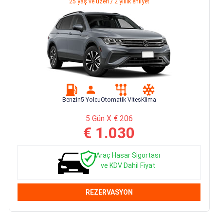
25 yaş ve üzeri / 2 yıllık ehliyet
Benzin
5 Yolcu
Otomatik Vites
Klima
5 Gün X € 206
€ 1.030
Araç Hasar Sigortası
ve KDV Dahil Fiyat
REZERVASYON