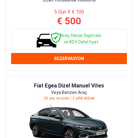
Dizel
5 Yolcu
Manuel Vites
Klima
5 Gün X € 100
€ 500
Araç Hasar Sigortası
ve KDV Dahil Fiyat
REZERVASYON
Fiat Egea Dizel Manuel Vites
Veya Benzeri Araç
25 yaş ve üzeri / 2 yıllık ehliyet