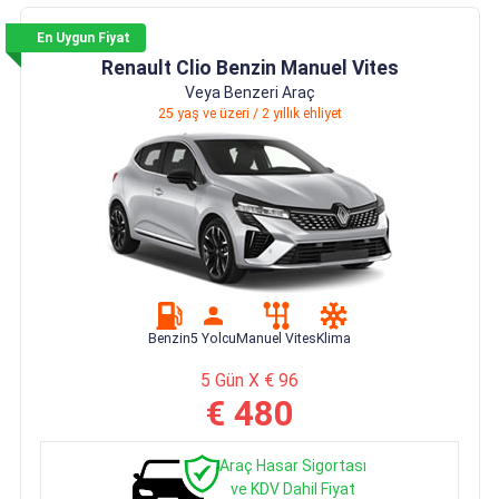
En Uygun Fiyat
Renault Clio Benzin Manuel Vites
Veya Benzeri Araç
25 yaş ve üzeri / 2 yıllık ehliyet
Benzin
5 Yolcu
Manuel Vites
Klima
5 Gün X € 96
€ 480
Araç Hasar Sigortası
ve KDV Dahil Fiyat