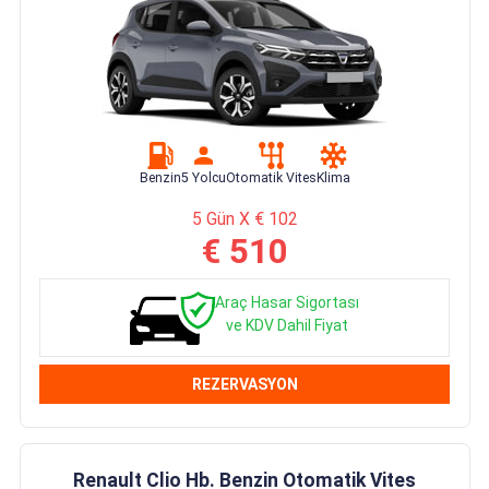
Benzin
5 Yolcu
Otomatik Vites
Klima
5 Gün X € 102
€ 510
Araç Hasar Sigortası
ve KDV Dahil Fiyat
REZERVASYON
Renault Clio Hb. Benzin Otomatik Vites