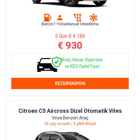
Benzin
7 Yolcu
Manuel Vites
Klima
5 Gün X € 186
€ 930
Araç Hasar Sigortası
ve KDV Dahil Fiyat
REZERVASYON
Citroen C5 Aircross Dizel Otomatik Vites
Veya Benzeri Araç
25 yaş ve üzeri / 2 yıllık ehliyet