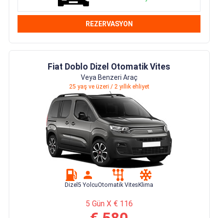
REZERVASYON
Fiat Doblo Dizel Otomatik Vites
Veya Benzeri Araç
25 yaş ve üzeri / 2 yıllık ehliyet
Dizel
5 Yolcu
Otomatik Vites
Klima
5 Gün X € 116