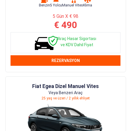
Benzin
5 Yolcu
Manuel Vites
Klima
5 Gün X € 98
€ 490
Araç Hasar Sigortası
ve KDV Dahil Fiyat
REZERVASYON
Fiat Egea Dizel Manuel Vites
Veya Benzeri Araç
25 yaş ve üzeri / 2 yıllık ehliyet