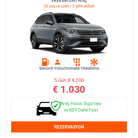
Veya Benzeri Araç
25 yaş ve üzeri / 2 yıllık ehliyet
Benzin
5 Yolcu
Otomatik Vites
Klima
5 Gün X € 206
€ 1.030
Araç Hasar Sigortası
ve KDV Dahil Fiyat
REZERVASYON