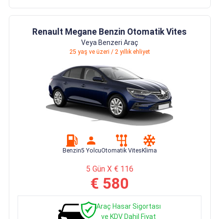
Renault Megane Benzin Otomatik Vites
Veya Benzeri Araç
25 yaş ve üzeri / 2 yıllık ehliyet
Benzin
5 Yolcu
Otomatik Vites
Klima
5 Gün X € 116
€ 580
Araç Hasar Sigortası
ve KDV Dahil Fiyat