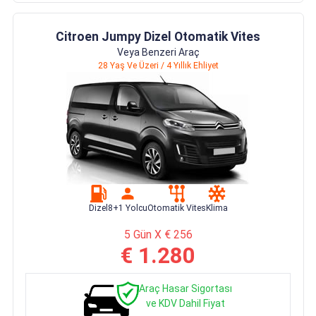
Citroen Jumpy Dizel Otomatik Vites
Veya Benzeri Araç
28 Yaş Ve Üzeri / 4 Yıllık Ehliyet
Dizel
8+1 Yolcu
Otomatik Vites
Klima
5 Gün X € 256
€ 1.280
Araç Hasar Sigortası
ve KDV Dahil Fiyat