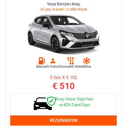
Veya Benzeri Araç
25 yaş ve üzeri / 2 yıllık ehliyet
Benzin
5 Yolcu
Otomatik Vites
Klima
5 Gün X € 102
€ 510
Araç Hasar Sigortası
ve KDV Dahil Fiyat
REZERVASYON