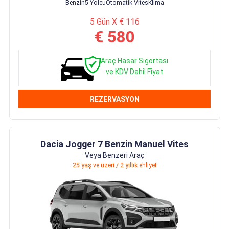
Benzin
5 Yolcu
Otomatik Vites
Klima
5 Gün X € 116
€ 580
Araç Hasar Sigortası
ve KDV Dahil Fiyat
REZERVASYON
Dacia Jogger 7 Benzin Manuel Vites
Veya Benzeri Araç
25 yaş ve üzeri / 2 yıllık ehliyet